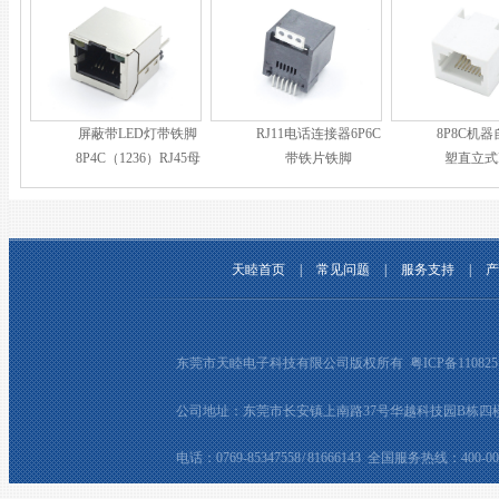
屏蔽带LED灯带铁脚
RJ11电话连接器6P6C
8P8C机
8P4C（1236）RJ45母
带铁片铁脚
塑直立式R
座
天睦首页
|
常见问题
|
服务支持
|
产
东莞市天睦电子科技有限公司版权所有
粤ICP备110825
公司地址：东莞市长安镇上南路37号华越科技园B栋四楼 邮箱：t
电话：0769-85347558 / 81666143 全国服务热线：400-008