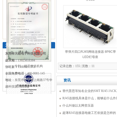
天睦
带弹片四口RJ45网络连接器 8P8C带
东莞市天睦电子科技有限公司
LED灯母座
赵永顺：
13925818384
专利：端子推送机构
记录总数：155 | 页数：11
张旺新：
13600261572
全国免费电话：
400-0081-145
地址：
东莞市长安镇上南路37号华
资讯
越科技园B栋四楼
替代普思等知名企业的SMT RJ45 JAC
品生产
RJ45连接线具体是什么，能够起什么作
什么叫做以太网变压器
超薄RJ45连接器电镀工艺依据是怎样的