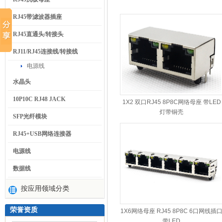
RJ45带滤波器插座
RJ45直通头/转接头
RJ11/RJ45连接线/转接线
电源线
水晶头
10P10C RJ48 JACK
1X2 双口RJ45 8P8C网络母座 带LED
灯带铜壳
SFP光纤模块
RJ45+USB网络连接器
电源线
数据线
按应用领域分类
荣誉资质
1X6网络母座 RJ45 8P8C 6口网线插
带LED