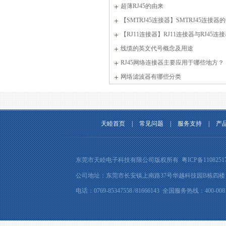
超薄RJ45的由来
【SMTRJ45连接器】SMTRJ45连接器
【RJ11连接器】RJ11连接器与RJ45连
广东优质制造商证书
别
线缆的英文代号概念及用途
RJ45网络连接器主要应用于哪些地方？
网络滤波器有哪些分类
天睦首页
|
常见问题
|
服务支持
|
产
东莞市天睦电子科技有限公司版权所有
粤ICP备1108251
公司地址：东莞市长安镇上南路37号华越科技园B栋四楼 邮箱：tm
专利：插座进料传输装置
电话：0769-85347558 / 81666143 全国服务热线：400-0081