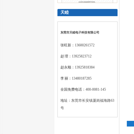
天睦
广东优质制造商证书
东莞市天睦电子科技有限公司
张旺新：
13600261572
赵 理：
13925823712
赵永顺：
13925818384
李 丽：
13480187285
全国免费电话：
400-0081-145
地址：
东莞市长安镇厦岗福海路63
号