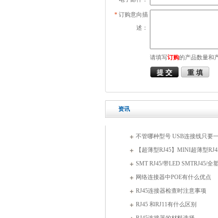
*
订购意向描
述：
请填写
订购
的产品数量和
资讯
不管哪种型号 USB连接线只要
【超薄型RJ45】MINI超薄型R
式量产
SMT RJ45/带LED SMTRJ45/全
SMT RJ45专业生产厂
网络连接器中POE有什么优点
RJ45连接器检查时注意事项
RJ45 和RJ11有什么区别
RJ45连接器的材料选择